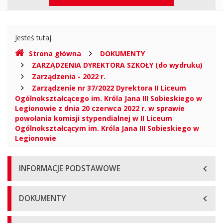
Informacji
górne
Publicznej
Gdzie
Jesteś tutaj:
jesteśmy
Strona główna
DOKUMENTY
ZARZĄDZENIA DYREKTORA SZKOŁY (do wydruku)
Zarządzenia - 2022 r.
Zarządzenie nr 37/2022 Dyrektora II Liceum
Ogólnokształcącego im. Króla Jana III Sobieskiego w
Legionowie z dnia 20 czerwca 2022 r. w sprawie
powołania komisji stypendialnej w II Liceum
Ogólnokształcącym im. Króla Jana III Sobieskiego w
Legionowie
Menu
INFORMACJE PODSTAWOWE
główne
DOKUMENTY