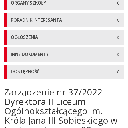
ORGANY SZKOŁY
PORADNIK INTERESANTA
OGŁOSZENIA
INNE DOKUMENTY
DOSTĘPNOŚĆ
Zarządzenie nr 37/2022
Główna
treść
Dyrektora II Liceum
strony
Ogólnokształcącego im.
Króla Jana III Sobieskiego w